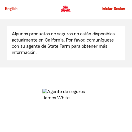
Pasar
al
English
Iniciar Sesión
contenido
principal
Comienzo
del
Algunos productos de seguros no están disponibles
contenido
actualmente en California. Por favor, comuníquese
principal
con su agente de State Farm para obtener más
información.