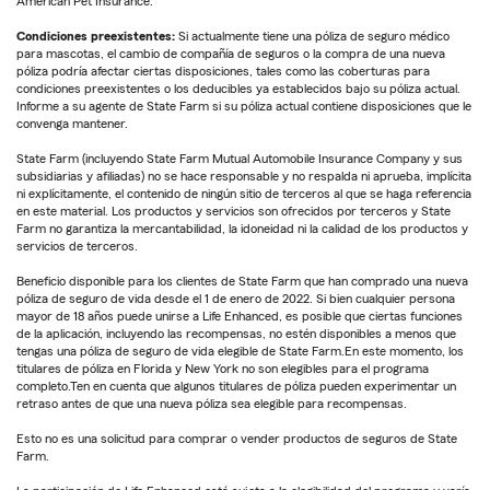
American Pet Insurance.
Condiciones preexistentes:
Si actualmente tiene una póliza de seguro médico
para mascotas, el cambio de compañía de seguros o la compra de una nueva
póliza podría afectar ciertas disposiciones, tales como las coberturas para
condiciones preexistentes o los deducibles ya establecidos bajo su póliza actual.
Informe a su agente de State Farm si su póliza actual contiene disposiciones que le
convenga mantener.
State Farm (incluyendo State Farm Mutual Automobile Insurance Company y sus
subsidiarias y afiliadas) no se hace responsable y no respalda ni aprueba, implícita
ni explícitamente, el contenido de ningún sitio de terceros al que se haga referencia
en este material. Los productos y servicios son ofrecidos por terceros y State
Farm no garantiza la mercantabilidad, la idoneidad ni la calidad de los productos y
servicios de terceros.
Beneficio disponible para los clientes de State Farm que han comprado una nueva
póliza de seguro de vida desde el 1 de enero de 2022. Si bien cualquier persona
mayor de 18 años puede unirse a Life Enhanced, es posible que ciertas funciones
de la aplicación, incluyendo las recompensas, no estén disponibles a menos que
tengas una póliza de seguro de vida elegible de State Farm.En este momento, los
titulares de póliza en Florida y New York no son elegibles para el programa
completo.Ten en cuenta que algunos titulares de póliza pueden experimentar un
retraso antes de que una nueva póliza sea elegible para recompensas.
Esto no es una solicitud para comprar o vender productos de seguros de State
Farm.