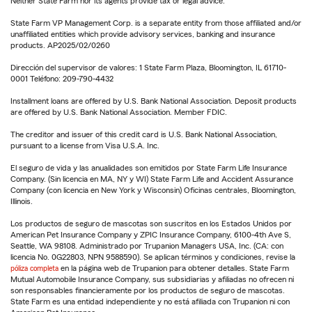
Neither State Farm nor its agents provide tax or legal advice.
State Farm VP Management Corp. is a separate entity from those affiliated and/or
unaffiliated entities which provide advisory services, banking and insurance
products. AP2025/02/0260
Dirección del supervisor de valores: 1 State Farm Plaza, Bloomington, IL 61710-
0001 Teléfono: 209-790-4432
Installment loans are offered by U.S. Bank National Association. Deposit products
are offered by U.S. Bank National Association. Member FDIC.
The creditor and issuer of this credit card is U.S. Bank National Association,
pursuant to a license from Visa U.S.A. Inc.
El seguro de vida y las anualidades son emitidos por State Farm Life Insurance
Company. (Sin licencia en MA, NY y WI) State Farm Life and Accident Assurance
Company (con licencia en New York y Wisconsin) Oficinas centrales, Bloomington,
Illinois.
Los productos de seguro de mascotas son suscritos en los Estados Unidos por
American Pet Insurance Company y ZPIC Insurance Company, 6100-4th Ave S,
Seattle, WA 98108. Administrado por Trupanion Managers USA, Inc. (CA: con
licencia No. 0G22803, NPN 9588590). Se aplican términos y condiciones, revise la
póliza completa
en la página web de Trupanion para obtener detalles. State Farm
Mutual Automobile Insurance Company, sus subsidiarias y afiliadas no ofrecen ni
son responsables financieramente por los productos de seguro de mascotas.
State Farm es una entidad independiente y no está afiliada con Trupanion ni con