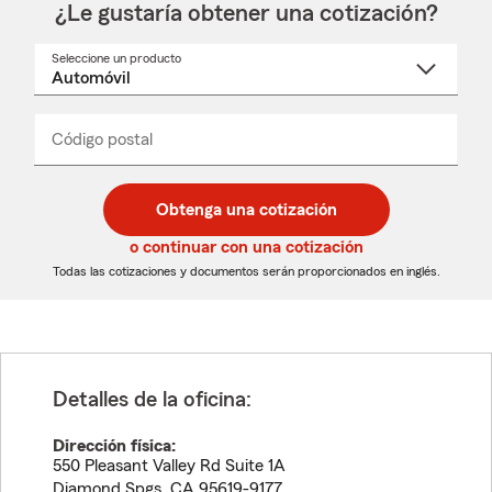
¿Le gustaría obtener una cotización?
Seleccione un producto
Seleccione
un
nombre
de
producto
del
Código postal
Ingresa
Ingresa
_____
menú
un
un
desplegable
código
código
postal
postal
Obtenga una cotización
de
de
5
5
o continuar con una cotización
dígitos
dígitos
Todas las cotizaciones y documentos serán proporcionados en inglés.
Detalles de la oficina:
Dirección física:
550 Pleasant Valley Rd Suite 1A
Diamond Spgs
,
CA
95619-9177