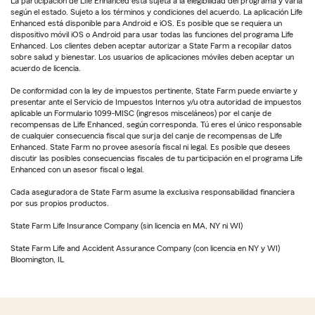
La participación de Life Enhanced está sujeta a la elegibilidad del programa y varía
según el estado. Sujeto a los términos y condiciones del acuerdo. La aplicación Life
Enhanced está disponible para Android e iOS. Es posible que se requiera un
dispositivo móvil iOS o Android para usar todas las funciones del programa Life
Enhanced. Los clientes deben aceptar autorizar a State Farm a recopilar datos
sobre salud y bienestar. Los usuarios de aplicaciones móviles deben aceptar un
acuerdo de licencia.
De conformidad con la ley de impuestos pertinente, State Farm puede enviarte y
presentar ante el Servicio de Impuestos Internos y/u otra autoridad de impuestos
aplicable un Formulario 1099-MISC (ingresos misceláneos) por el canje de
recompensas de Life Enhanced, según corresponda. Tú eres el único responsable
de cualquier consecuencia fiscal que surja del canje de recompensas de Life
Enhanced. State Farm no provee asesoría fiscal ni legal. Es posible que desees
discutir las posibles consecuencias fiscales de tu participación en el programa Life
Enhanced con un asesor fiscal o legal.
Cada aseguradora de State Farm asume la exclusiva responsabilidad financiera
por sus propios productos.
State Farm Life Insurance Company (sin licencia en MA, NY ni WI)
State Farm Life and Accident Assurance Company (con licencia en NY y WI)
Bloomington, IL